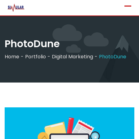
Skip
to
content
PhotoDune
Home
Portfolio
Digital Marketing
PhotoDune